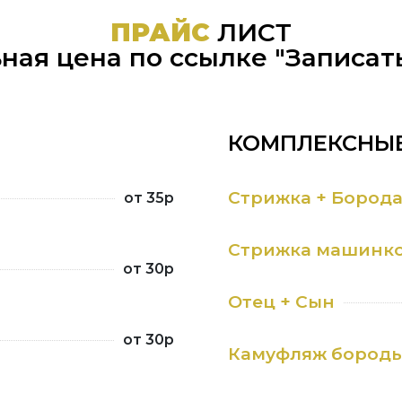
ПРАЙС
ЛИСТ
ная цена по ссылке "Записат
КОМПЛЕКСНЫЕ
Стрижка + Бород
от 35р
Стрижка машинко
от 30р
Отец + Сын
от 30р
Камуфляж бород