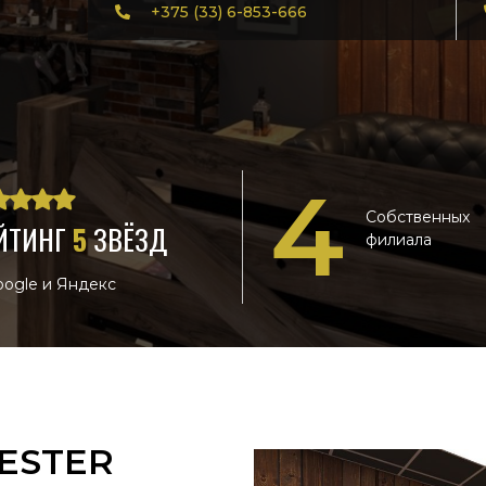
+375 (33) 6-853-666
4
Собственных
ЙТИНГ
5
ЗВЁЗД
филиала
oogle и Яндекс
ESTER