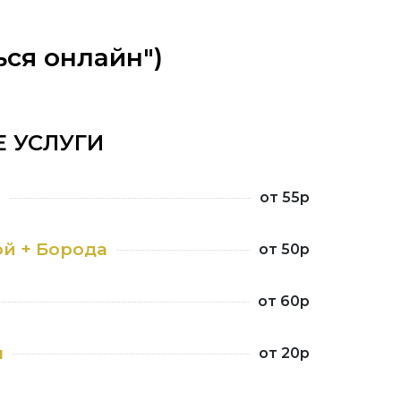
ься онлайн")
 УСЛУГИ
а
от 55р
й + Борода
от 50р
от 60р
ы
от 20р