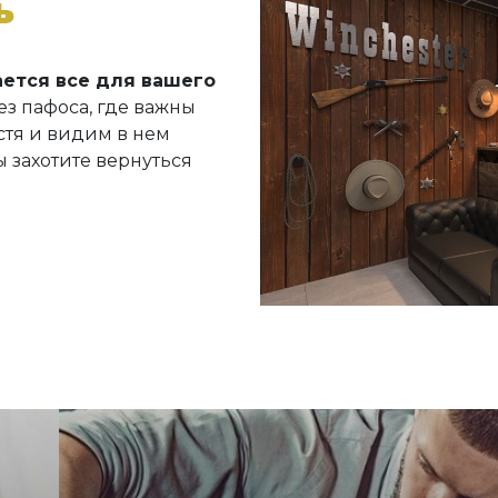
ь
ается все для вашего
з пафоса, где важны
стя и видим в нем
ы захотите вернуться